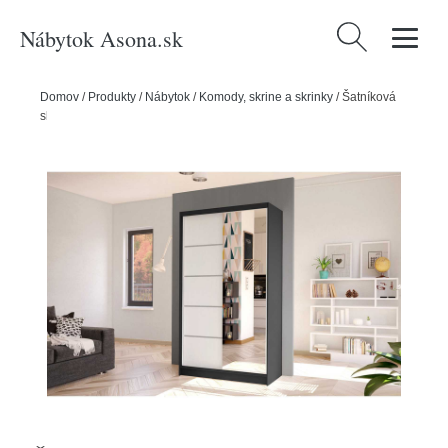
Nábytok Asona.sk
Hľadať:
Domov
/
Produkty
/
Nábytok
/
Komody, skrine a skrinky
/
Šatníková
skriňa DIEGO III šírka 100 cm Čierna/biela