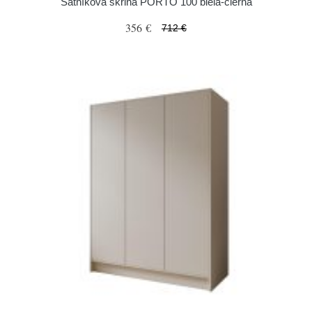
Šatníková skriňa PORTO 100 biela-čierna
356 €
712 €