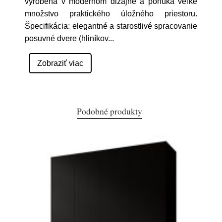
vyrobená v modernom dizajne a ponúka veľké
množstvo praktického úložného priestoru.
Špecifikácia: elegantné a starostlivé spracovanie
posuvné dvere (hliníkov
...
Zobraziť viac
Podobné produkty