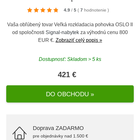
4.9
/
5
(
7
hodnotenie
)
Vaša obľúbený tovar Veľká rozkladacia pohovka OSLO II
od spoločnosti
Signal-nabytek
za výhodnú cenu 800
EUR €.
Zobraziť celý popis »
Dostupnosť: Skladom > 5 ks
421 €
DO OBCHODU »
Doprava ZADARMO
pre objednávky nad 1.500 €