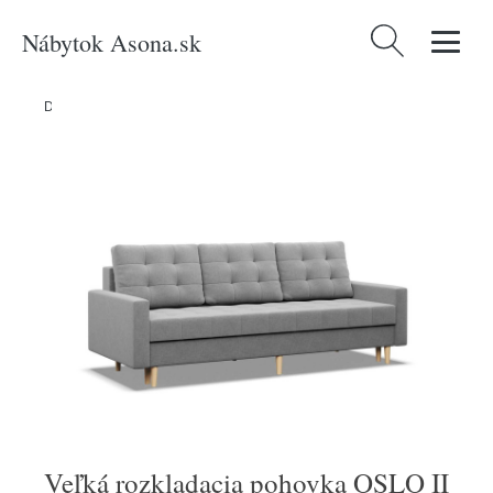
Nábytok Asona.sk
Hľadať:
Domov
/
Produkty
/
Nábytok
/
Veľká rozkladacia pohovka OSLO II
Veľká rozkladacia pohovka OSLO II