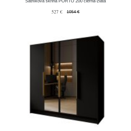
Šatníková skriňa PORTO 200 čierna-zlatá
527 €
1054 €