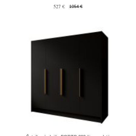
527 €
1054 €