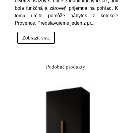
G80KS. Každý si chce zariadit kuchyňu tak, aby
bola funkčná a zároveň príjemná na pohľad. K
tomu určite pomôže nábytok z kolekcie
Provence. Predstavujeme jeden z pr
...
Zobraziť viac
Podobné produkty