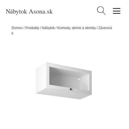
Nábytok Asona.sk
Hľadať:
Domov
/
Produkty
/
Nábytok
/
Komody, skrine a skrinky
/
Závesná
kuchynská skrinka PROVENCE G80KS