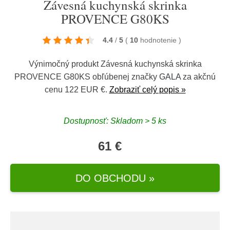
Závesná kuchynská skrinka
PROVENCE G80KS
4.4
/
5
(
10
hodnotenie
)
Výnimočný produkt Závesná kuchynská skrinka
PROVENCE G80KS obľúbenej značky
GALA
za akčnú
cenu 122 EUR €.
Zobraziť celý popis »
Dostupnosť: Skladom > 5 ks
61 €
DO OBCHODU »