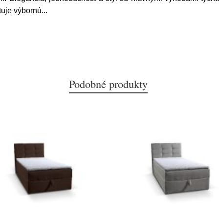
tuje výbornú
...
Podobné produkty