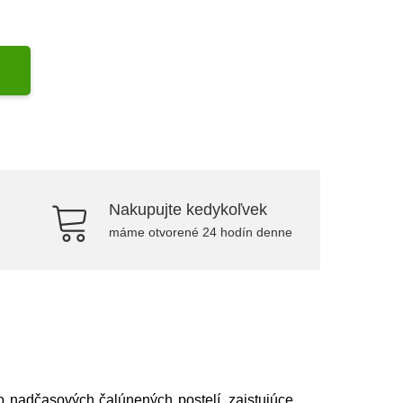
Nakupujte kedykoľvek
máme otvorené 24 hodín denne
 nadčasových čalúnených postelí, zaistujúce