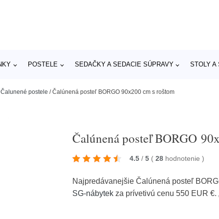
NKY
POSTELE
SEDAČKY A SEDACIE SÚPRAVY
STOLY A
/
Čalunené postele
/
Čalúnená posteľ BORGO 90x200 cm s roštom
Čalúnená posteľ BORGO 90x
4.5
/
5
(
28
hodnotenie
)
Najpredávanejšie Čalúnená posteľ BORG
SG-nábytek
za prívetivú cenu 550 EUR €.