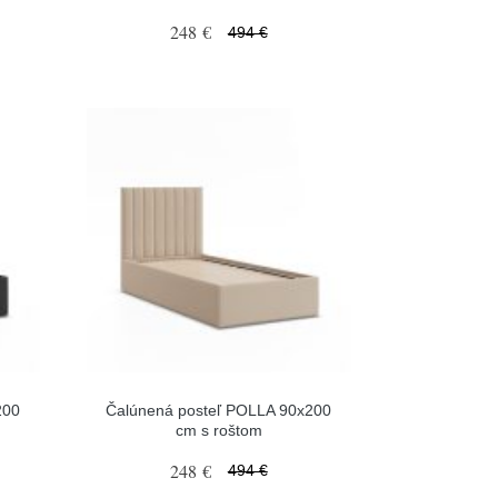
248 €
494 €
200
Čalúnená posteľ POLLA 90x200
cm s roštom
248 €
494 €