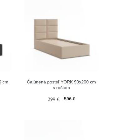
0 cm
Čalúnená posteľ YORK 90x200 cm
s roštom
299 €
596 €