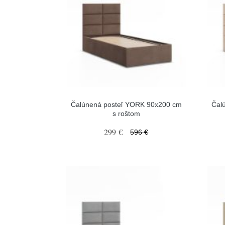
Čalúnená posteľ YORK 90x200 cm
Čal
s roštom
299 €
596 €