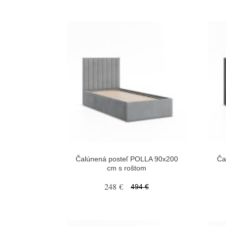
Čalúnená posteľ POLLA 90x200
Ča
cm s roštom
248 €
494 €