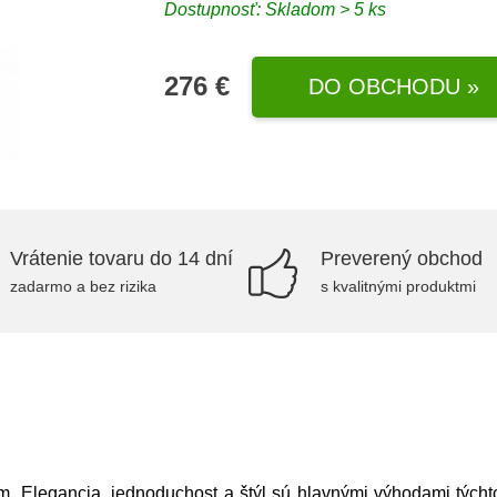
Dostupnosť: Skladom > 5 ks
276 €
DO OBCHODU »
Vrátenie tovaru do 14 dní
Preverený obchod
zadarmo a bez rizika
s kvalitnými produktmi
Elegancia, jednoduchost a štýl sú hlavnými výhodami týchto