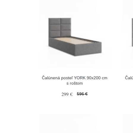
Čalúnená posteľ YORK 90x200 cm
Čal
s roštom
299 €
596 €