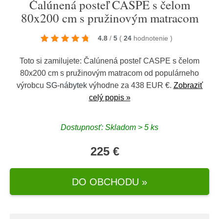
Čalúnená posteľ CASPE s čelom
80x200 cm s pružinovým matracom
4.8
/
5
(
24
hodnotenie
)
Toto si zamilujete: Čalúnená posteľ CASPE s čelom
80x200 cm s pružinovým matracom od populárneho
výrobcu
SG-nábytek
výhodne za 438 EUR €.
Zobraziť
celý popis »
Dostupnosť: Skladom > 5 ks
225 €
DO OBCHODU »