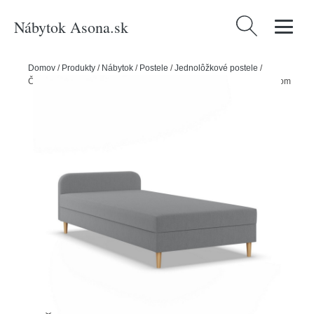
Nábytok Asona.sk
Hľadať:
Domov
/
Produkty
/
Nábytok
/
Postele
/
Jednolôžkové postele
/
Čalúnená posteľ CASPE s čelom 80x200 cm s pružinovým matracom