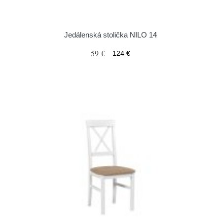
Jedálenská stolička NILO 14
59 €
124 €