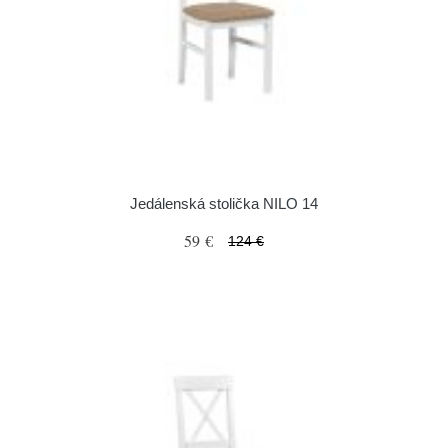
Jedálenská stolička NILO 14
59 €
124 €