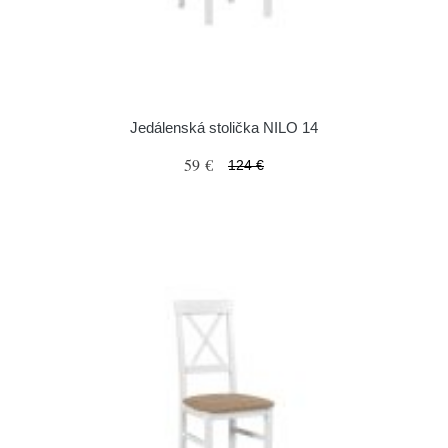
Jedálenská stolička NILO 14
59 €
124 €