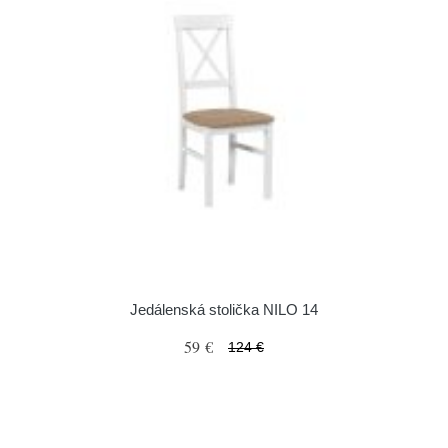
Jedálenská stolička NILO 14
59 €
124 €