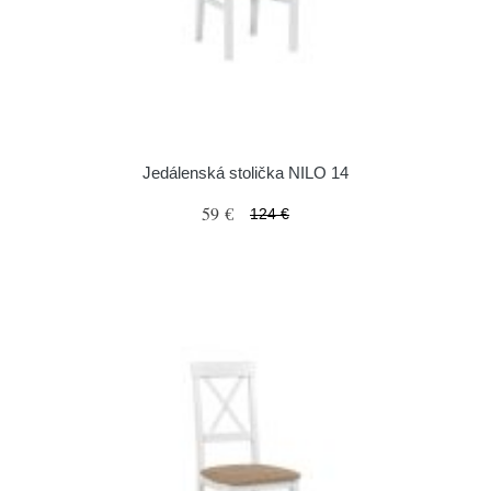
Jedálenská stolička NILO 14
59 €
124 €