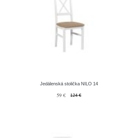
Jedálenská stolička NILO 14
59 €
124 €