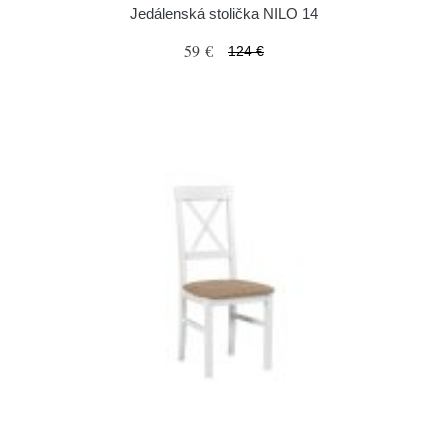
Jedálenská stolička NILO 14
59 €
124 €