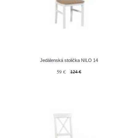
Jedálenská stolička NILO 14
59 €
124 €