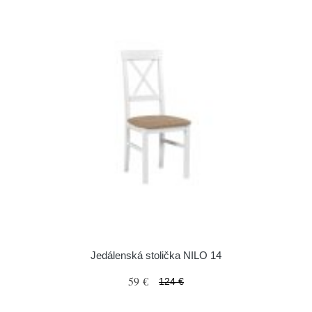
Jedálenská stolička NILO 14
59 €
124 €