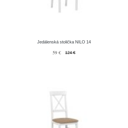
Jedálenská stolička NILO 14
59 €
124 €