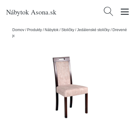
Nábytok Asona.sk
Hľadať:
Domov
/
Produkty
/
Nábytok
/
Stoličky
/
Jedálenské stoličky
/
Drevené
jedálenské stoličky
/
Jedálenská stolička ROMA 5