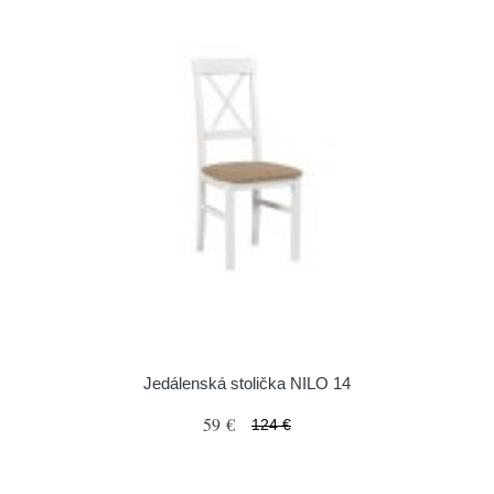
Jedálenská stolička NILO 14
59 €
124 €