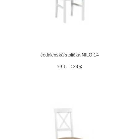
Jedálenská stolička NILO 14
59 €
124 €