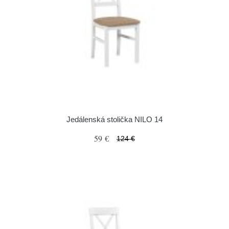
Jedálenská stolička NILO 14
59 €
124 €