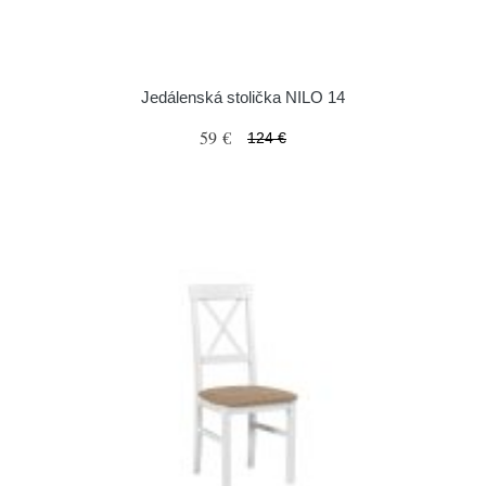
Jedálenská stolička NILO 14
59 €
124 €