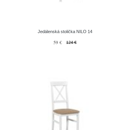
Jedálenská stolička NILO 14
59 €
124 €