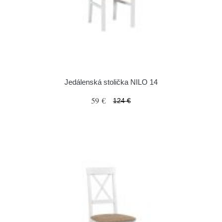
Jedálenská stolička NILO 14
59 €
124 €