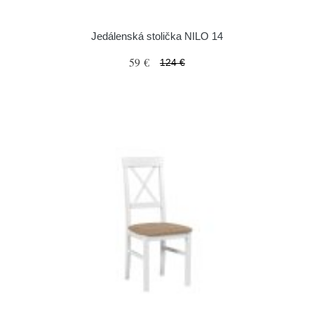
Jedálenská stolička NILO 14
59 €
124 €