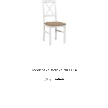
Jedálenská stolička NILO 14
59 €
124 €