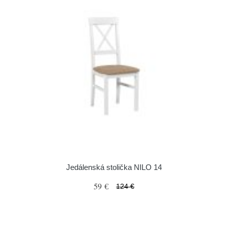
Jedálenská stolička NILO 14
59 €
124 €