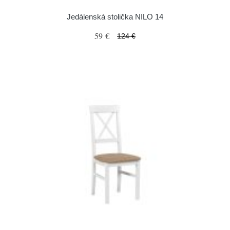
Jedálenská stolička NILO 14
59 €
124 €