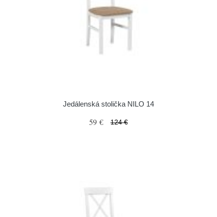
Jedálenská stolička NILO 14
59 €
124 €