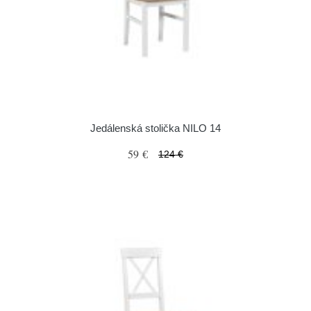
Jedálenská stolička NILO 14
59 €
124 €