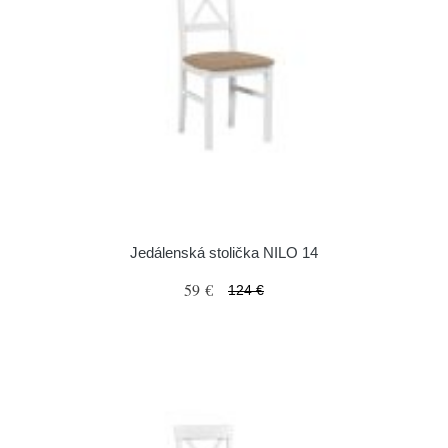
Jedálenská stolička NILO 14
59 €
124 €