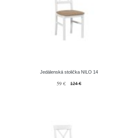
Jedálenská stolička NILO 14
59 €
124 €