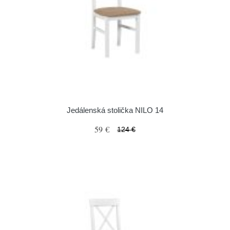
Jedálenská stolička NILO 14
59 €
124 €