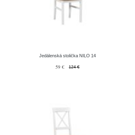
Jedálenská stolička NILO 14
59 €
124 €