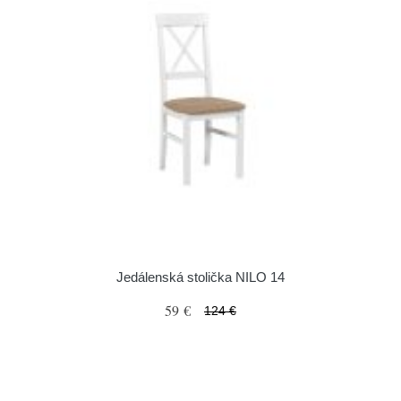
Jedálenská stolička NILO 14
59 €
124 €