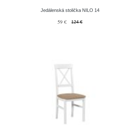
Jedálenská stolička NILO 14
59 €
124 €