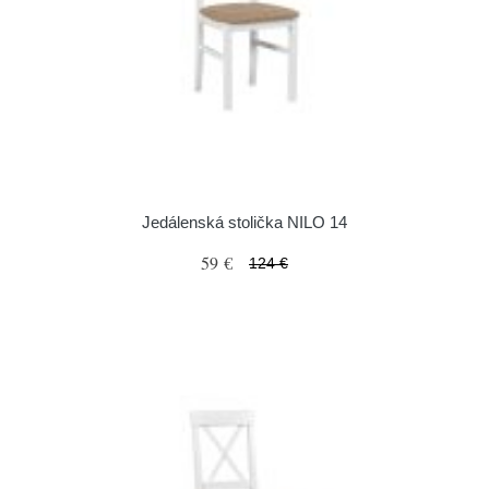
Jedálenská stolička NILO 14
59 €
124 €