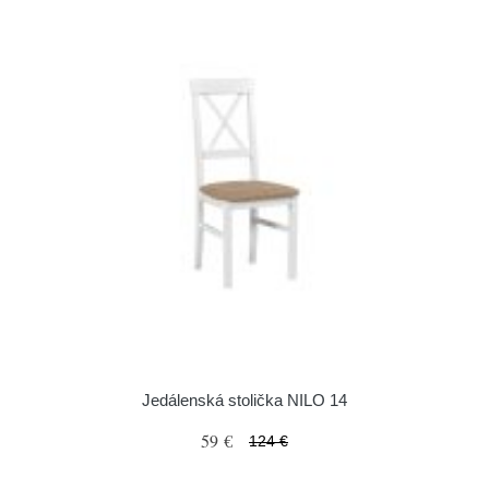
Jedálenská stolička NILO 14
59 €
124 €