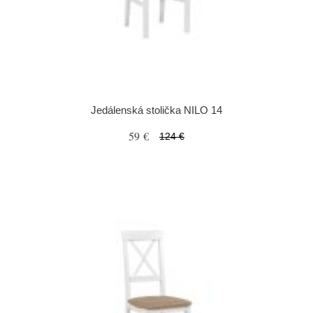
Jedálenská stolička NILO 14
59 €
124 €