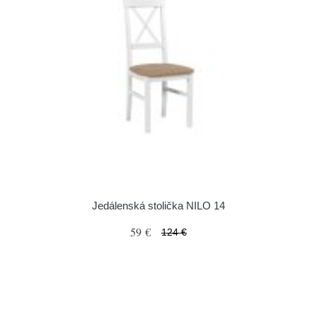
Jedálenská stolička NILO 14
59 €
124 €