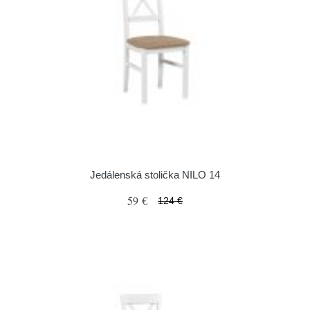
Jedálenská stolička NILO 14
59 €
124 €