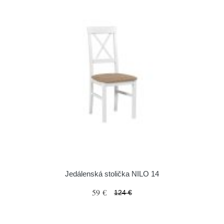
Jedálenská stolička NILO 14
59 €
124 €