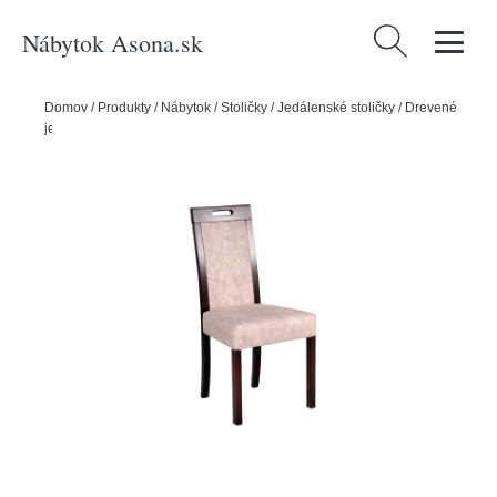
Nábytok Asona.sk
Hľadať:
Domov
/
Produkty
/
Nábytok
/
Stoličky
/
Jedálenské stoličky
/
Drevené
jedálenské stoličky
/
Jedálenská stolička ROMA 5