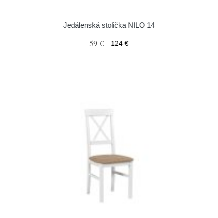
Jedálenská stolička NILO 14
59 €
124 €