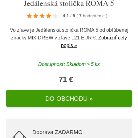
Jedálenská stolička ROMA 5
4.1
/
5
(
7
hodnotenie
)
Vo zľave je Jedálenská stolička ROMA 5 od obľúbenej
značky
MIX-DREW
v zľave 121 EUR €.
Zobraziť celý
popis »
Dostupnosť: Skladom > 5 ks
71 €
DO OBCHODU »
Doprava ZADARMO