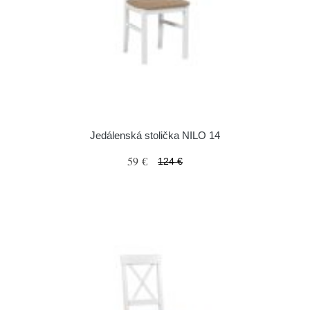
Jedálenská stolička NILO 14
59 €
124 €