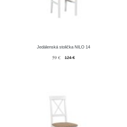
Jedálenská stolička NILO 14
59 €
124 €