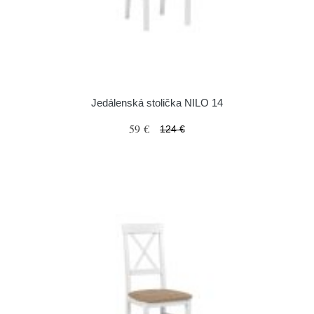
Jedálenská stolička NILO 14
59 €
124 €