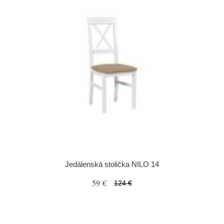
Jedálenská stolička NILO 14
59 €
124 €