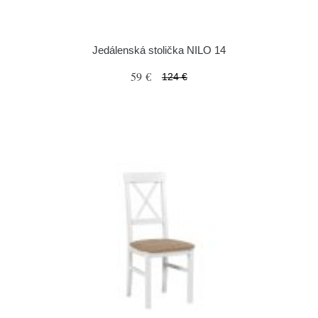
Jedálenská stolička NILO 14
59 €
124 €