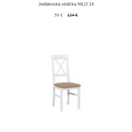
Jedálenská stolička NILO 14
59 €
124 €