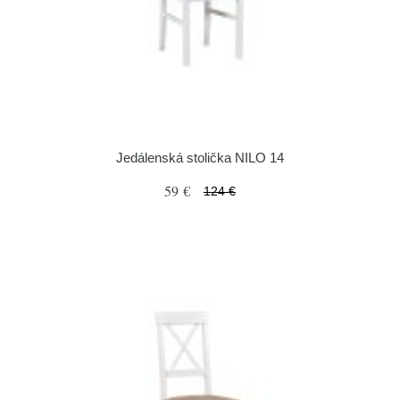
Jedálenská stolička NILO 14
59 €
124 €