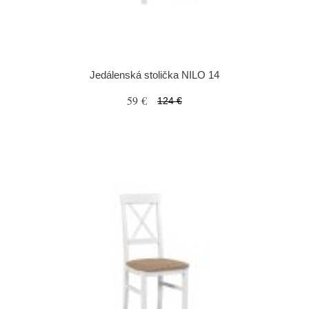
Jedálenská stolička NILO 14
59 €
124 €