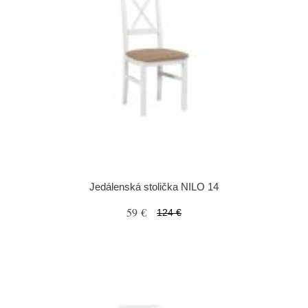
Jedálenská stolička NILO 14
59 €
124 €