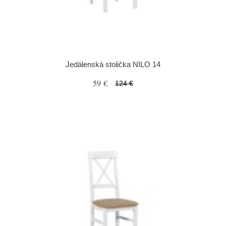
Jedálenská stolička NILO 14
59 €
124 €