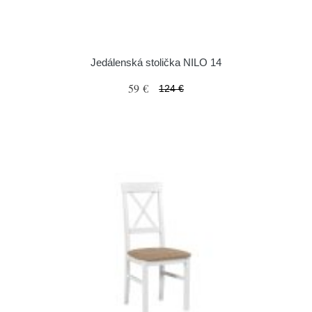
Jedálenská stolička NILO 14
59 €
124 €