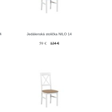
4
Jedálenská stolička NILO 14
59 €
124 €