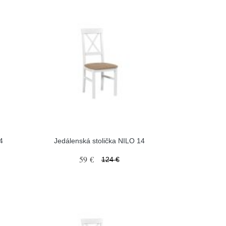
4
Jedálenská stolička NILO 14
59 €
124 €