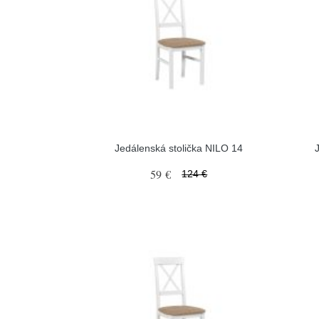
Jedálenská stolička NILO 14
59 €
124 €