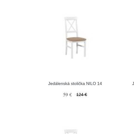
Jedálenská stolička NILO 14
59 €
124 €