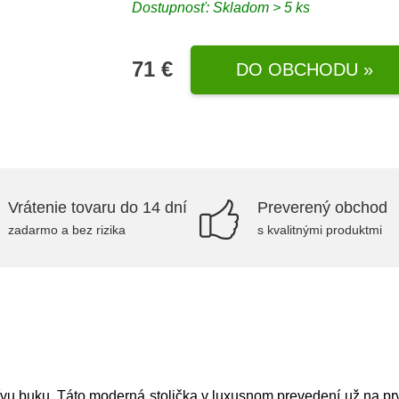
Dostupnosť: Skladom > 5 ks
71 €
DO OBCHODU »
Vrátenie tovaru do 14 dní
Preverený obchod
zadarmo a bez rizika
s kvalitnými produktmi
vu buku. Táto moderná stolička v luxusnom prevedení už na prv