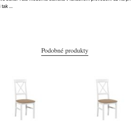
i tak
...
Podobné produkty