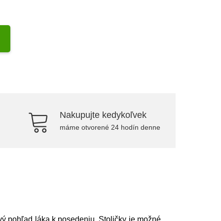
Nakupujte kedykoľvek
máme otvorené 24 hodín denne
ý pohľad láka k posedeniu. Stoličky je možné