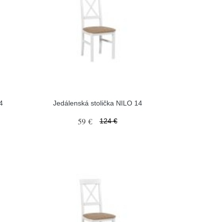
4
Jedálenská stolička NILO 14
59 €
124 €