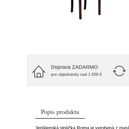
Doprava ZADARMO
pre objednávky nad 1.500 €
Popis produktu
Jedálenská stolička Roma je vyrobená z masí