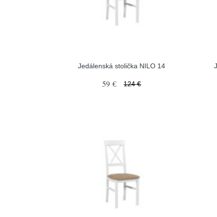
Jedálenská stolička NILO 14
59 €
124 €