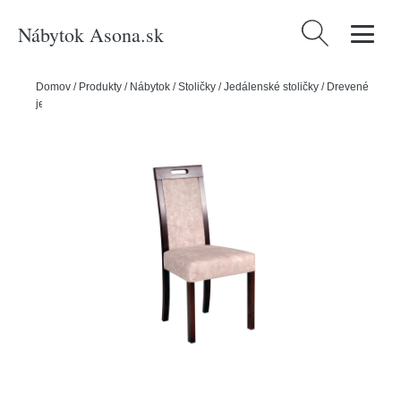
Nábytok Asona.sk
Hľadať:
Domov
/
Produkty
/
Nábytok
/
Stoličky
/
Jedálenské stoličky
/
Drevené
jedálenské stoličky
/
Jedálenská stolička ROMA 5