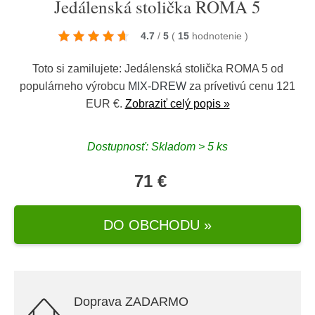
Jedálenská stolička ROMA 5
4.7
/
5
(
15
hodnotenie
)
Toto si zamilujete: Jedálenská stolička ROMA 5 od
populárneho výrobcu
MIX-DREW
za prívetivú cenu 121
EUR €.
Zobraziť celý popis »
Dostupnosť: Skladom > 5 ks
71 €
DO OBCHODU »
Doprava ZADARMO