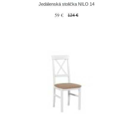
Jedálenská stolička NILO 14
59 €
124 €