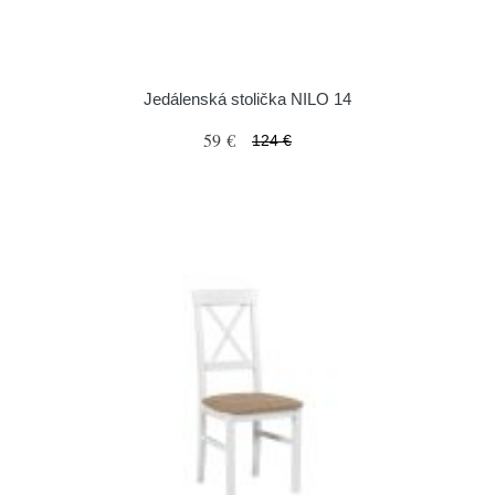
Jedálenská stolička NILO 14
59 €
124 €