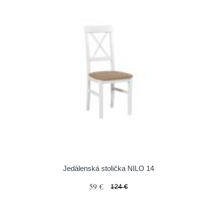
Jedálenská stolička NILO 14
59 €
124 €