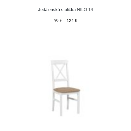
Jedálenská stolička NILO 14
59 €
124 €