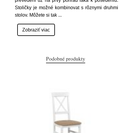
prevedení už na prvý pohľad láka k posedeniu.
Stoličky je možné kombinovat s rôznymi druhmi
stolov. Môžete si tak
...
Zobraziť viac
Podobné produkty