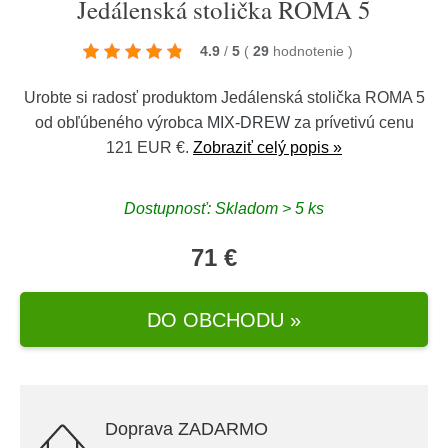
Jedálenská stolička ROMA 5
4.9
/
5
(
29
hodnotenie
)
Urobte si radosť produktom Jedálenská stolička ROMA 5
od obľúbeného výrobca
MIX-DREW
za prívetivú cenu
121 EUR €.
Zobraziť celý popis »
Dostupnosť: Skladom > 5 ks
71 €
DO OBCHODU »
Doprava ZADARMO