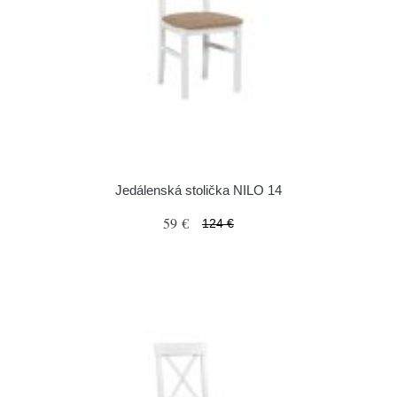
Jedálenská stolička NILO 14
59 €
124 €