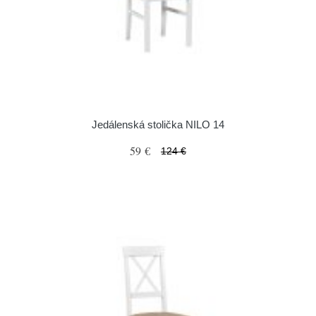
Jedálenská stolička NILO 14
59 €
124 €