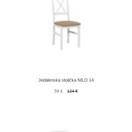
Jedálenská stolička NILO 14
59 €
124 €