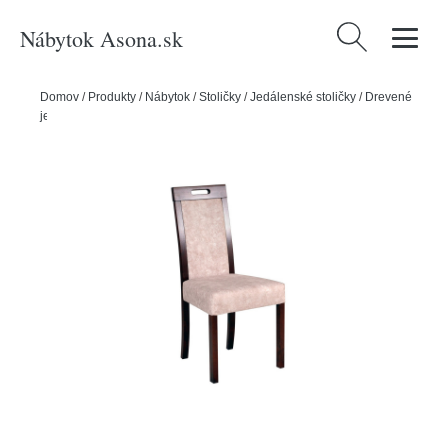
Nábytok Asona.sk
Hľadať:
Domov
/
Produkty
/
Nábytok
/
Stoličky
/
Jedálenské stoličky
/
Drevené
jedálenské stoličky
/
Jedálenská stolička ROMA 5