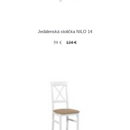
Jedálenská stolička NILO 14
59 €
124 €