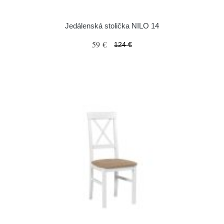
Jedálenská stolička NILO 14
59 €
124 €