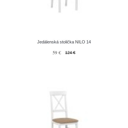
Jedálenská stolička NILO 14
59 €
124 €