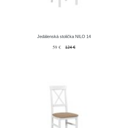
Jedálenská stolička NILO 14
59 €
124 €