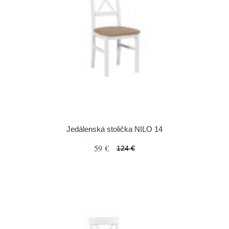
Jedálenská stolička NILO 14
59 €
124 €