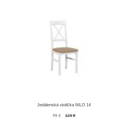
Jedálenská stolička NILO 14
59 €
124 €