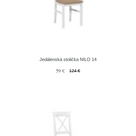
Jedálenská stolička NILO 14
59 €
124 €