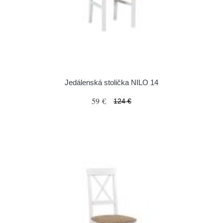
Jedálenská stolička NILO 14
59 €
124 €