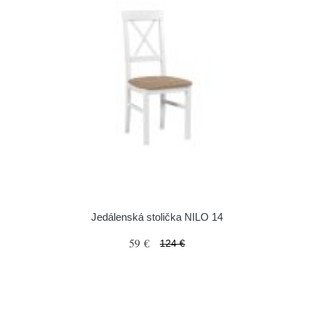
Jedálenská stolička NILO 14
59 €
124 €