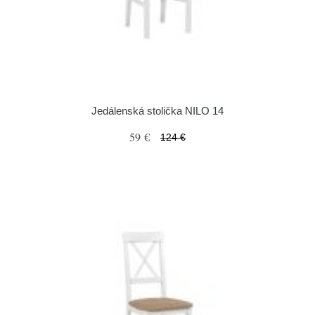
Jedálenská stolička NILO 14
59 €
124 €