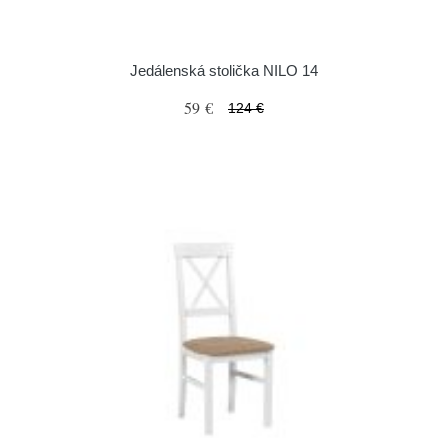
Jedálenská stolička NILO 14
59 €
124 €