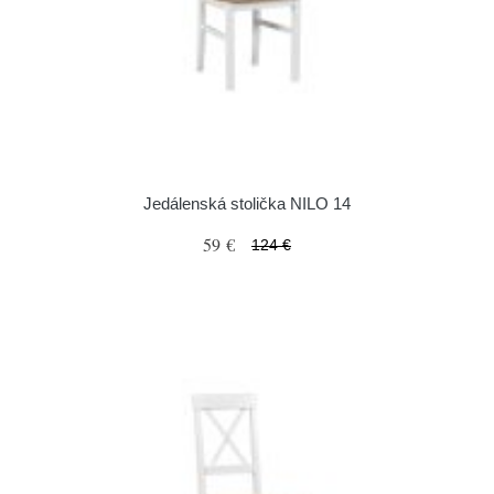
Jedálenská stolička NILO 14
59 €
124 €