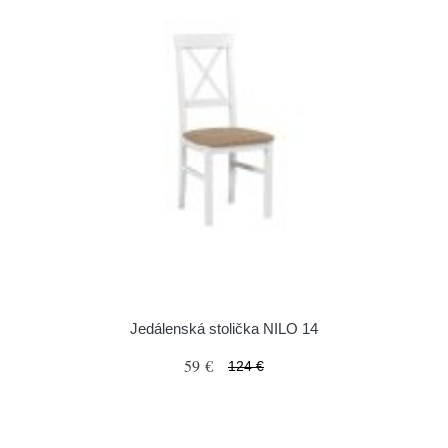
Jedálenská stolička NILO 14
59 €
124 €