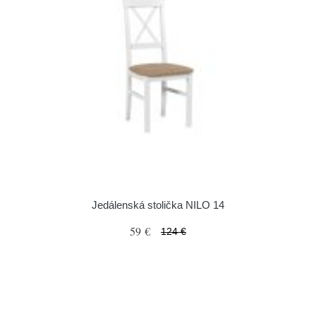
Jedálenská stolička NILO 14
59 €
124 €