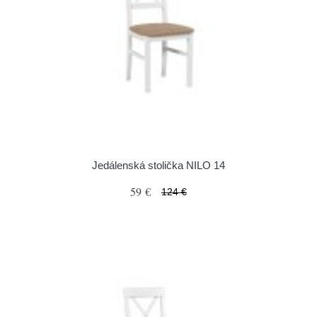
Jedálenská stolička NILO 14
59 €
124 €