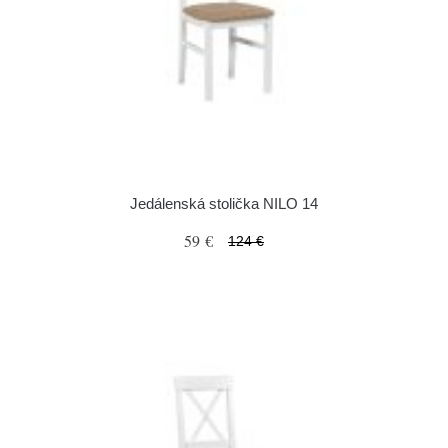
Jedálenská stolička NILO 14
59 €
124 €