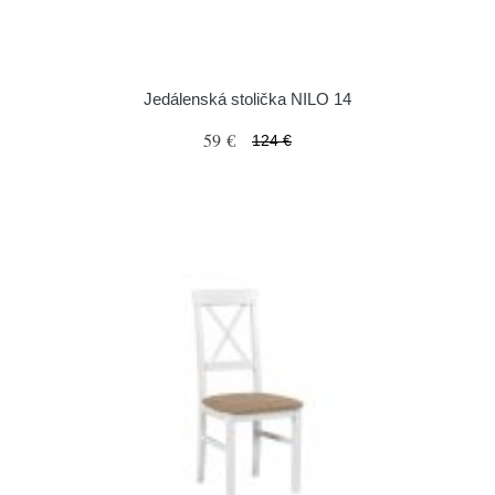
Jedálenská stolička NILO 14
59 €
124 €