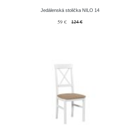
Jedálenská stolička NILO 14
59 €
124 €