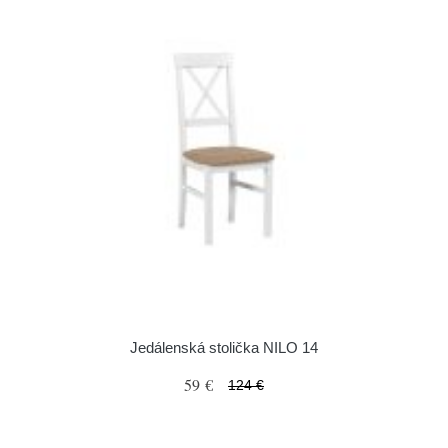
Jedálenská stolička NILO 14
59 €
124 €