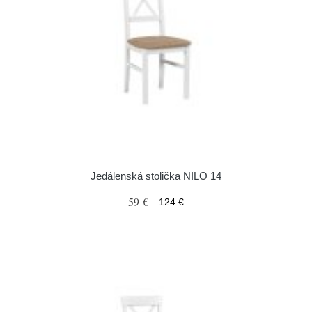
Jedálenská stolička NILO 14
59 €
124 €