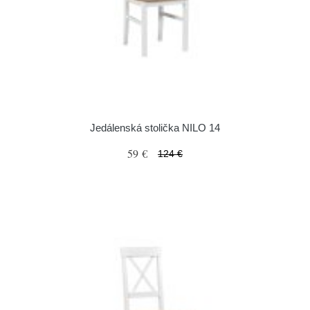
Jedálenská stolička NILO 14
59 €
124 €