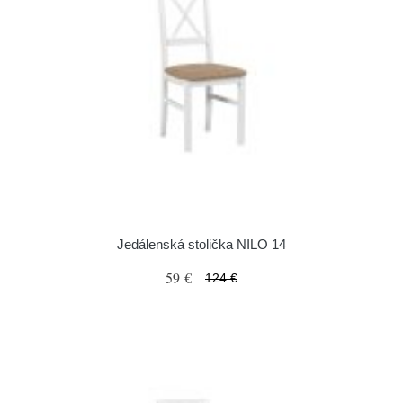
Jedálenská stolička NILO 14
59 €
124 €