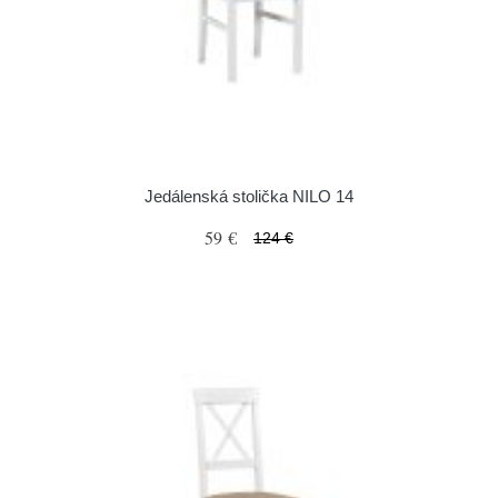
Jedálenská stolička NILO 14
59 €
124 €