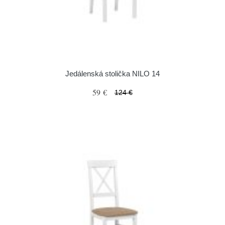
Jedálenská stolička NILO 14
59 €
124 €