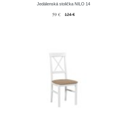
Jedálenská stolička NILO 14
59 €
124 €