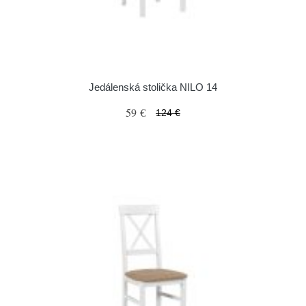
Jedálenská stolička NILO 14
59 €
124 €