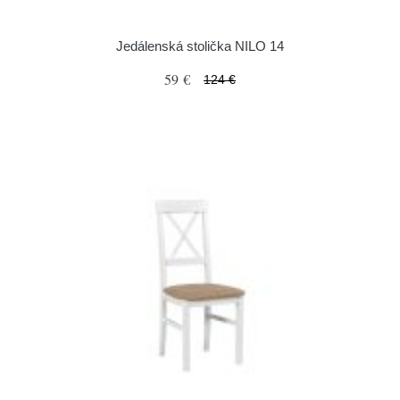
Jedálenská stolička NILO 14
59 €
124 €