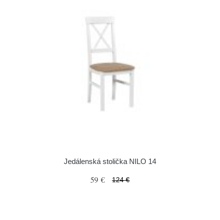
Jedálenská stolička NILO 14
59 €
124 €