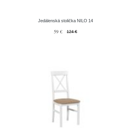
Jedálenská stolička NILO 14
59 €
124 €