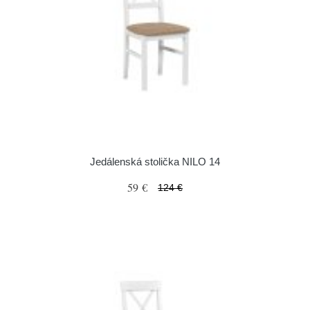
Jedálenská stolička NILO 14
59 €
124 €