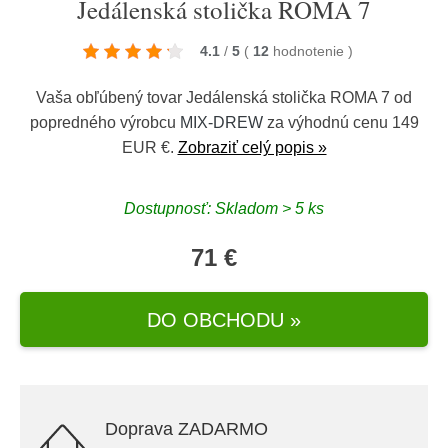
Jedálenská stolička ROMA 7
4.1
/
5
(
12
hodnotenie
)
Vaša obľúbený tovar Jedálenská stolička ROMA 7 od
popredného výrobcu
MIX-DREW
za výhodnú cenu 149
EUR €.
Zobraziť celý popis »
Dostupnosť: Skladom > 5 ks
71 €
DO OBCHODU »
Doprava ZADARMO