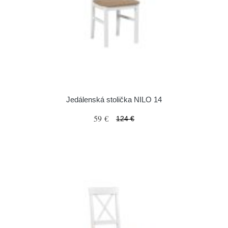
Jedálenská stolička NILO 14
59 €
124 €