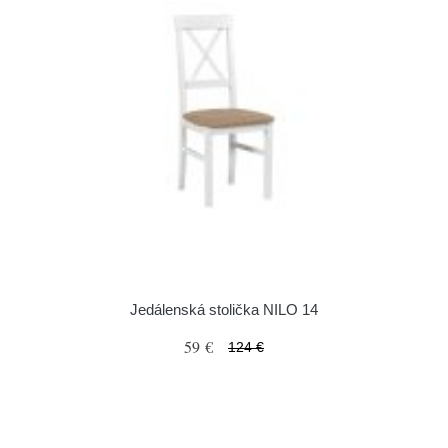
Jedálenská stolička NILO 14
59 €
124 €