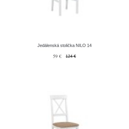
Jedálenská stolička NILO 14
59 €
124 €