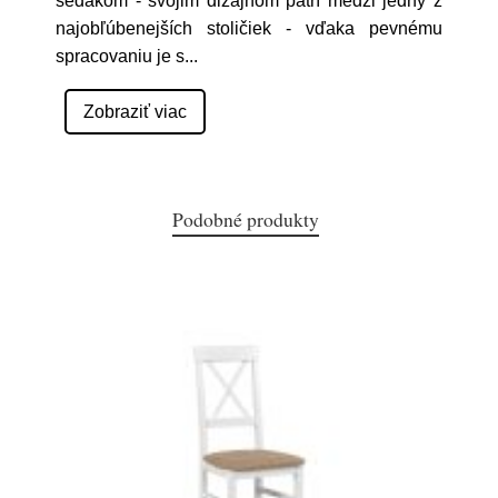
sedákom - svojim dizajnom patrí medzi jedny z
najobľúbenejších stoličiek - vďaka pevnému
spracovaniu je s
...
Zobraziť viac
Podobné produkty