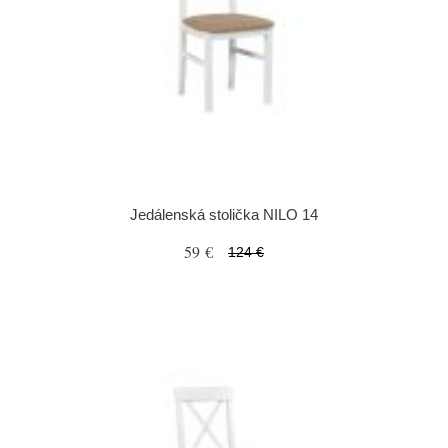
Jedálenská stolička NILO 14
59 €
124 €