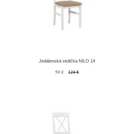
Jedálenská stolička NILO 14
59 €
124 €