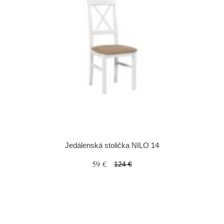
Jedálenská stolička NILO 14
59 €
124 €