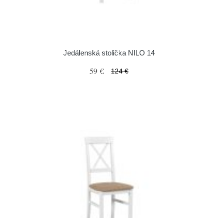
Jedálenská stolička NILO 14
59 €
124 €