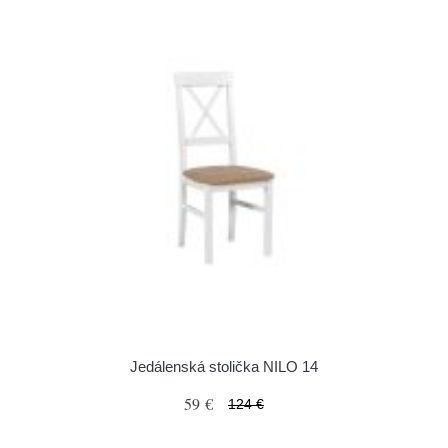
Jedálenská stolička NILO 14
59 €
124 €