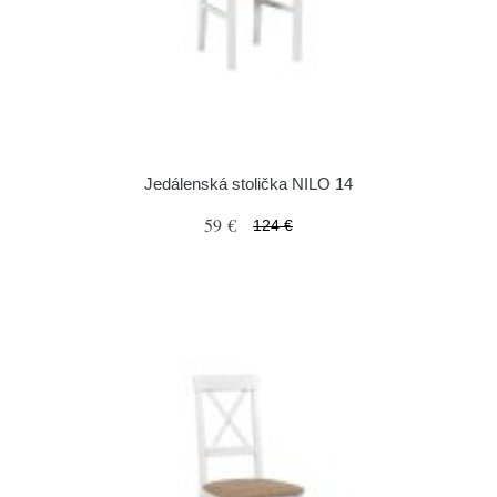
Jedálenská stolička NILO 14
59 €
124 €