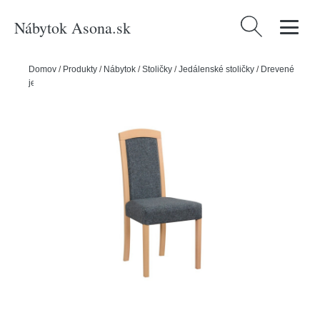
Nábytok Asona.sk
Hľadať:
Domov
/
Produkty
/
Nábytok
/
Stoličky
/
Jedálenské stoličky
/
Drevené
jedálenské stoličky
/
Jedálenská stolička ROMA 7