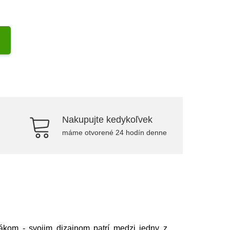
Nakupujte kedykoľvek
máme otvorené 24 hodín denne
ákom - svojim dizajnom patrí medzi jedny z