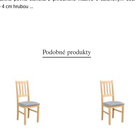
né 4 cm hrubou
...
Podobné produkty