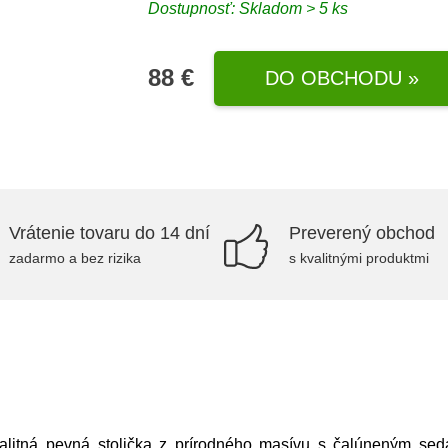
Dostupnosť: Skladom > 5 ks
88 €
DO OBCHODU »
Vrátenie tovaru do 14 dní
Preverený obchod
zadarmo a bez rizika
s kvalitnými produktmi
alitná pevná stolička z prírodného masívu s čalúneným sed