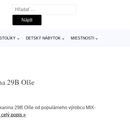
Hľadať:
 STOLÍKY
DETSKÝ NÁBYTOK
MIESTNOSTI
na 29B Olše
1 Tkanina 29B Olše od populárneho výrobcu
MIX-
 celý popis »