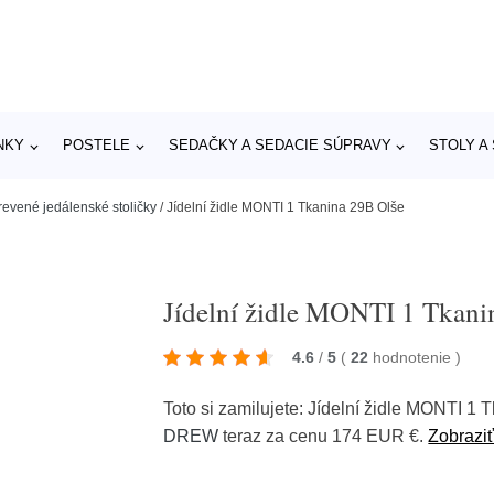
NKY
POSTELE
SEDAČKY A SEDACIE SÚPRAVY
STOLY A
revené jedálenské stoličky
/
Jídelní židle MONTI 1 Tkanina 29B Olše
Jídelní židle MONTI 1 Tkani
4.6
/
5
(
22
hodnotenie
)
Toto si zamilujete: Jídelní židle MONTI 
DREW
teraz za cenu 174 EUR €.
Zobraziť