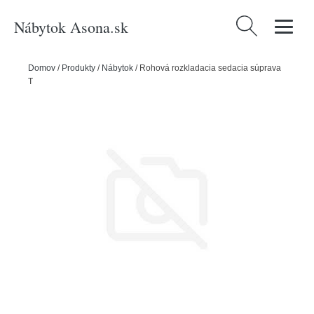
Nábytok Asona.sk
Hľadať:
Domov
/
Produkty
/
Nábytok
/
Rohová rozkladacia sedacia súprava
TOKIO II PRO I