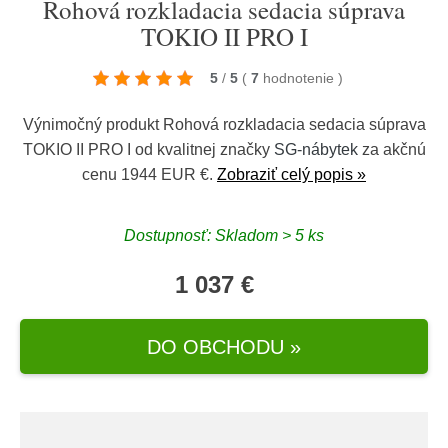
Rohová rozkladacia sedacia súprava
TOKIO II PRO I
5
/
5
(
7
hodnotenie
)
Výnimočný produkt Rohová rozkladacia sedacia súprava
TOKIO II PRO I od kvalitnej značky
SG-nábytek
za akčnú
cenu 1944 EUR €.
Zobraziť celý popis »
Dostupnosť: Skladom > 5 ks
1 037 €
DO OBCHODU »