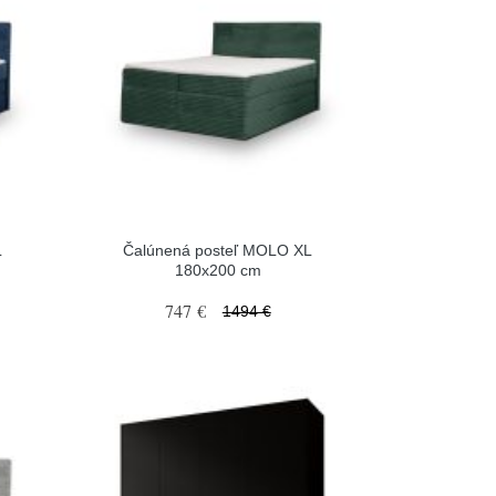
L
Čalúnená posteľ MOLO XL
180x200 cm
747 €
1494 €