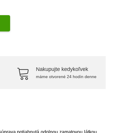
Nakupujte kedykoľvek
máme otvorené 24 hodín denne
súprava potiahnutá odolnou zamatovou látkou