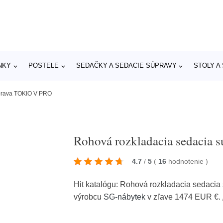
NKY
POSTELE
SEDAČKY A SEDACIE SÚPRAVY
STOLY A
úprava TOKIO V PRO
Rohová rozkladacia sedacia
4.7
/
5
(
16
hodnotenie
)
Hit katalógu: Rohová rozkladacia sedaci
výrobcu
SG-nábytek
v zľave 1474 EUR €.