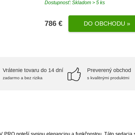
Dostupnosť: Skladom > 5 ks
786 €
DO OBCHODU »
Vrátenie tovaru do 14 dní
Preverený obchod
zadarmo a bez rizika
s kvalitnými produktmi
 PRO poteší svojou eleganciou a funkčnostou. Táto sedacia 